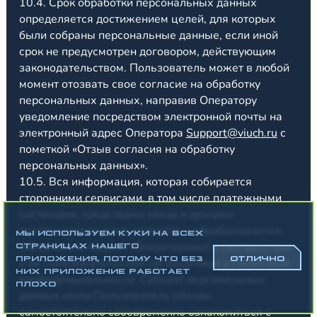
10.4. Срок обработки персональных данных
определяется достижением целей, для которых
были собраны персональные данные, если иной
срок не предусмотрен договором, действующим
законодательством. Пользователь может в любой
момент отозвать свое согласие на обработку
персональных данных, направив Оператору
уведомление посредством электронной почты на
электронный адрес Оператора
Support@viuch.ru
с
пометкой «Отзыв согласия на обработку
персональных данных».
10.5. Вся информация, которая собирается
сторонними сервисами, в том числе платежными
системами, средствами связи и другими
поставщиками услуг, хранится и обрабатывается
МЫ ИСПОЛЬЗУЕМ КУКИ НА ВСЕХ
указанными лицами (Операторами) в соответствии
СТРАНИЦАХ НАШЕГО
ПРИЛОЖЕНИЯ, ПОТОМУ ЧТО БЕЗ
ОТЛИЧНО
с их Пользовательским соглашением и Политикой
НИХ ПРИЛОЖЕНИЕ РАБОТАЕТ
конфиденциальности. Субъект персональных
ПЛОХО
данных и/или Пользователь обязан
самостоятельно своевременно ознакомиться с