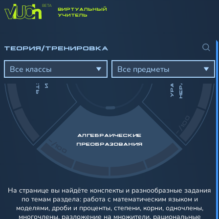
ВИРТУАЛЬНЫЙ
-/100
УЧИТЕЛЬ
ТЕОРИЯ/ТРЕНИРОВКА
А
У
Р
А
В
Н
Е
Н
И
Я
И
Н
Е
Р
А
В
Е
Н
С
Т
В
Д
Ь
Ч
И
С
Л
А
И
Е
Л
И
М
О
С
Т
Все классы
Все предметы
-/100
АЛГЕБРАИЧЕСКИЕ
-/100
ПРЕОБРАЗОВАНИЯ
На странице вы найдёте конспекты и разнообразные задания
по темам раздела: работа с математическим языком и
моделями, дроби и проценты, степени, корни, одночлены,
многочлены, разложение на множители, рациональные