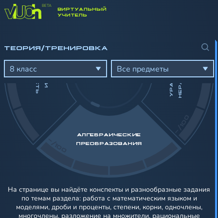
ВИРТУАЛЬНЫЙ
-/100
УЧИТЕЛЬ
ТЕОРИЯ/ТРЕНИРОВКА
А
У
Р
А
В
Н
Е
Н
И
Я
И
Н
Е
Р
А
В
Е
Н
С
Т
В
Д
Ь
Ч
И
С
Л
А
И
Е
Л
И
М
О
С
Т
8 класс
Все предметы
-/100
АЛГЕБРАИЧЕСКИЕ
-/100
ПРЕОБРАЗОВАНИЯ
На странице вы найдёте конспекты и разнообразные задания
по темам раздела: работа с математическим языком и
моделями, дроби и проценты, степени, корни, одночлены,
многочлены, разложение на множители, рациональные