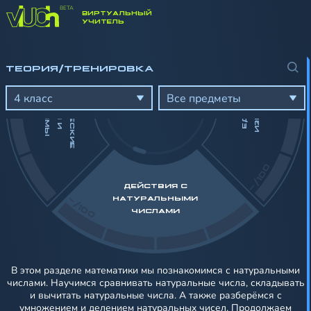
ВИРТУАЛЬНЫЙ
-/100
УЧИТЕЛЬ
Г
Е
О
Е
Т
Р
И
Ч
Е
С
К
И
Е
И
Г
У
Р
Ы
И
А
Г
Р
А
М
М
ТЕОРИЯ/ТРЕНИРОВКА
Д
Ы
Я
М
Ф
И
Е
Д
И
Н
И
Ц
Ы
И
З
М
Е
Р
Е
Н
И
4 класс
Все предметы
-/100
ДЕЙСТВИЯ С
-/100
НАТУРАЛЬНЫМИ
ЧИСЛАМИ
В этом разделе математики мы познакомимся с натуральными
числами. Научимся сравнивать натуральные числа, складывать
и вычитать натуральные числа. А также разберёмся с
умножением и делением натуральных чисел. Продолжаем