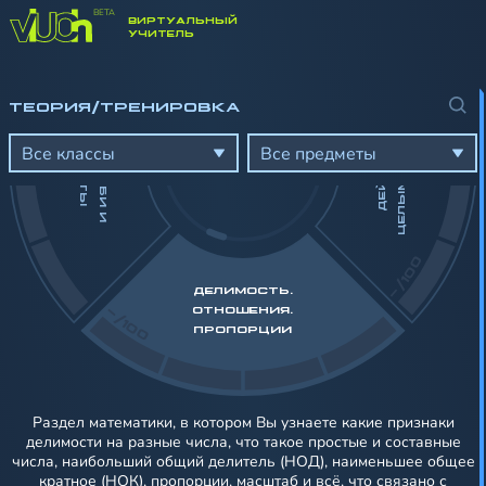
ВИРТУАЛЬНЫЙ
-/100
УЧИТЕЛЬ
И
ТЕОРИЯ/ТРЕНИРОВКА
Д
О
Л
И
,
Д
Р
О
Б
И
И
Р
О
Ц
Е
Н
Т
Д
Е
Й
С
Т
В
И
Я
С
Ц
Е
Л
Ы
М
И
Ч
И
С
Л
А
М
П
Ы
Все классы
Все предметы
-/100
ДЕЛИМОСТЬ.
-/100
ОТНОШЕНИЯ.
ПРОПОРЦИИ
Раздел математики, в котором Вы узнаете какие признаки
делимости на разные числа, что такое простые и составные
числа, наибольший общий делитель (НОД), наименьшее общее
кратное (НОК), пропорции, масштаб и всё, что связано с