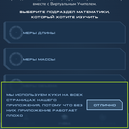
вместе с Виртуальным Учителем.
ВЫБЕРИТЕ ПОДРАЗДЕЛ МАТЕМАТИКИ,
КОТОРЫЙ ХОТИТЕ ИЗУЧИТЬ
-
МЕРЫ ДЛИНЫ
-
МЕРЫ МАССЫ
-
МЕРЫ ОБЪЕМА
МЫ ИСПОЛЬЗУЕМ КУКИ НА ВСЕХ
СТРАНИЦАХ НАШЕГО
ПРИЛОЖЕНИЯ, ПОТОМУ ЧТО БЕЗ
ОТЛИЧНО
НИХ ПРИЛОЖЕНИЕ РАБОТАЕТ
Математика
ПЛОХО
Алгебра
АККАУНТ
УЧЁБА
СТАТИСТИКА
Геометрия