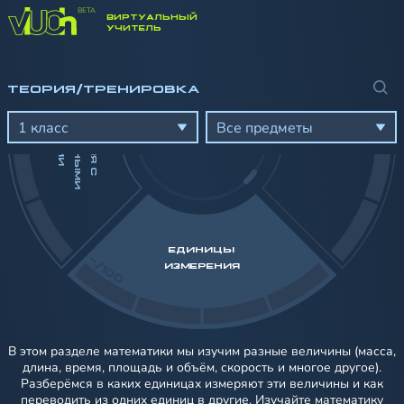
ВИРТУАЛЬНЫЙ
-/100
УЧИТЕЛЬ
Н
ТЕОРИЯ/ТРЕНИРОВКА
Д
Й
С
Т
В
И
Я
С
А
Т
У
Р
А
Л
Ь
Н
Ы
М
И
И
С
Л
А
М
Е
Ч
И
1 класс
Все предметы
ЕДИНИЦЫ
-/100
ИЗМЕРЕНИЯ
В этом разделе математики мы изучим разные величины (масса,
длина, время, площадь и объём, скорость и многое другое).
Разберёмся в каких единицах измеряют эти величины и как
переводить из одних единиц в другие. Изучайте математику