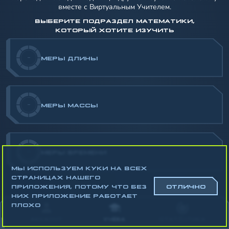
вместе с Виртуальным Учителем.
ВЫБЕРИТЕ ПОДРАЗДЕЛ МАТЕМАТИКИ,
КОТОРЫЙ ХОТИТЕ ИЗУЧИТЬ
-
МЕРЫ ДЛИНЫ
-
МЕРЫ МАССЫ
-
МЕРЫ ВРЕМЕНИ
МЫ ИСПОЛЬЗУЕМ КУКИ НА ВСЕХ
СТРАНИЦАХ НАШЕГО
ПРИЛОЖЕНИЯ, ПОТОМУ ЧТО БЕЗ
ОТЛИЧНО
НИХ ПРИЛОЖЕНИЕ РАБОТАЕТ
Математика
ПЛОХО
Алгебра
АККАУНТ
УЧЁБА
СТАТИСТИКА
Геометрия