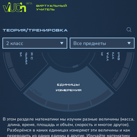
ВИРТУАЛЬНЫЙ
-/100
УЧИТЕЛЬ
Н
ТЕОРИЯ/ТРЕНИРОВКА
И
Й
Д
Й
С
Т
В
И
Я
С
А
Т
У
Р
А
Л
Ь
Н
Ы
М
И
И
С
Л
А
М
Е
Е
Ч
И
Р
Е
Ш
Е
Н
И
Е
У
Р
А
В
Н
Е
Н
И
Й
У
П
Р
О
Щ
Е
Н
И
В
Ы
Р
А
Ж
Е
Н
И
2 класс
Все предметы
-/100
ЕДИНИЦЫ
-/100
ИЗМЕРЕНИЯ
В этом разделе математики мы изучим разные величины (масса,
длина, время, площадь и объём, скорость и многое другое).
Разберёмся в каких единицах измеряют эти величины и как
переводить из одних единиц в другие. Изучайте математику