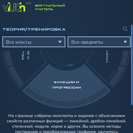
ВИРТУАЛЬНЫЙ
-/100
УЧИТЕЛЬ
ТРИГОНОМЕТРИЯ
ТЕОРИЯ/ТРЕНИРОВКА
Н
А
У
Р
А
В
Н
Е
Н
И
Я
И
Е
Р
А
В
Е
Н
С
Т
В
Все классы
Все предметы
-/100
ФУНКЦИИ И
-/100
ПРОГРЕССИИ
На странице собраны конспекты и задания с объяснением
свойств различных функций — линейной, дробно‑линейной,
степенной, модуля, корня и других. Вы освоите методы
построения и преобразования графиков, научитесь