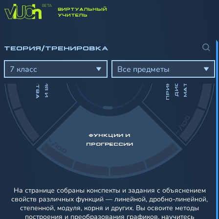
ВИРТУАЛЬНЫЙ
-/100
УЧИТЕЛЬ
ТЕОРИЯ/ТРЕНИРОВКА
П
Р
И
К
Л
А
Д
Н
А
Я
И
Д
И
С
К
Р
Е
Т
Н
А
М
А
Т
Е
М
А
Т
И
К
Н
А
У
Р
А
В
Н
Е
Н
И
Я
И
Е
Р
А
В
Е
Н
С
Т
В
А
Я
7 класс
Все предметы
-/100
ФУНКЦИИ И
-/100
ПРОГРЕССИИ
На странице собраны конспекты и задания с объяснением
свойств различных функций — линейной, дробно‑линейной,
степенной, модуля, корня и других. Вы освоите методы
построения и преобразования графиков, научитесь