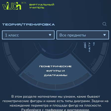
ВИРТУАЛЬНЫЙ
УЧИТЕЛЬ
И
ТЕОРИЯ/ТРЕНИРОВКА
Д
Е
Й
С
Т
В
И
Я
С
Н
А
Т
У
Р
А
Л
Ь
Н
Ы
М
Ч
И
С
Л
А
М
И
1 класс
Все предметы
-/100
ГЕОМЕТРИЧЕСКИЕ
-/100
ФИГУРЫ И
ДИАГРАММЫ
В этом разделе математики мы узнаем, какие бывают
геометрические фигуры и какие есть типы диаграмм. Задачи на
нахождение периметра и площади фигур на плоскости.
Разберёмся с графиками и диаграммами.