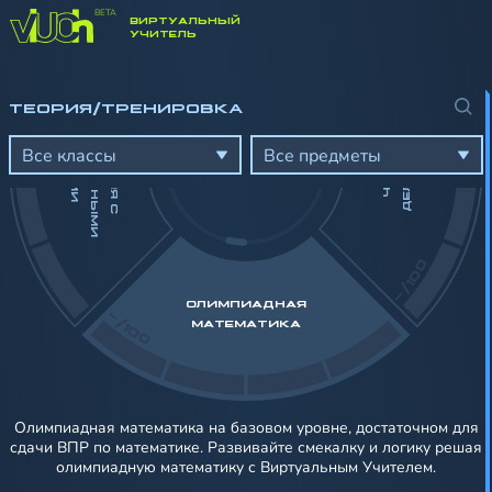
ВИРТУАЛЬНЫЙ
-/100
УЧИТЕЛЬ
Р
ТЕОРИЯ/ТРЕНИРОВКА
Д
Й
С
Т
В
И
Я
С
А
Ц
О
Н
А
Л
Ь
Н
Ы
М
И
И
С
Л
А
М
Ь
Е
И
Ч
И
Ч
И
С
Л
А
И
Д
Е
Л
И
М
О
С
Т
Все классы
Все предметы
-/100
ОЛИМПИАДНАЯ
-/100
МАТЕМАТИКА
Олимпиадная математика на базовом уровне, достаточном для
сдачи ВПР по математике. Развивайте смекалку и логику решая
олимпиадную математику с Виртуальным Учителем.