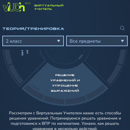
ВИРТУАЛЬНЫЙ
-/100
УЧИТЕЛЬ
ТЕОРИЯ/ТРЕНИРОВКА
И
Я
Е
Д
И
Н
И
Ц
Ы
З
М
Е
Р
Е
Н
И
2 класс
Все предметы
РЕШЕНИЕ
УРАВНЕНИЙ И
-/100
УПРОЩЕНИЕ
ВЫРАЖЕНИЙ
Рассмотрим с Виртуальным Учителем какие есть способы
решения уравнений. Потренируемся решать уравнения и
подготовимся к ВПР по математике. Узнаем, как решать
уравнения в несколько действий.