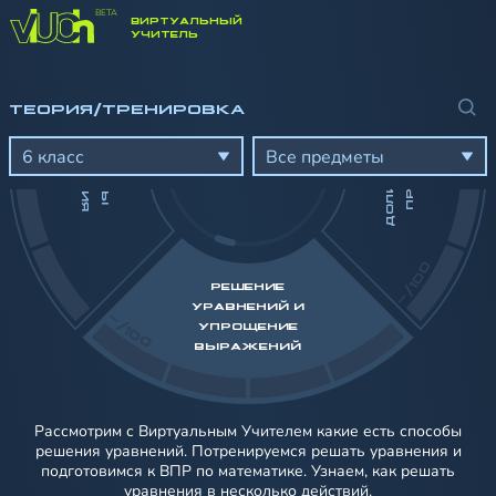
ВИРТУАЛЬНЫЙ
-/100
УЧИТЕЛЬ
ТЕОРИЯ/ТРЕНИРОВКА
Д
О
Л
И
,
Д
Р
О
Б
И
П
Р
О
Ц
Е
Н
Т
И
Я
И
Ы
Е
Д
И
Н
И
Ц
Ы
З
М
Е
Р
Е
Н
И
6 класс
Все предметы
-/100
РЕШЕНИЕ
УРАВНЕНИЙ И
-/100
УПРОЩЕНИЕ
ВЫРАЖЕНИЙ
Рассмотрим с Виртуальным Учителем какие есть способы
решения уравнений. Потренируемся решать уравнения и
подготовимся к ВПР по математике. Узнаем, как решать
уравнения в несколько действий.