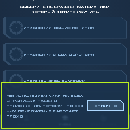
ВЫБЕРИТЕ ПОДРАЗДЕЛ МАТЕМАТИКИ,
КОТОРЫЙ ХОТИТЕ ИЗУЧИТЬ
-
УРАВНЕНИЯ. ОБЩИЕ ПОНЯТИЯ
-
УРАВНЕНИЯ В ДВА ДЕЙСТВИЯ
-
УПРОЩЕНИЕ ВЫРАЖЕНИЙ
МЫ ИСПОЛЬЗУЕМ КУКИ НА ВСЕХ
СТРАНИЦАХ НАШЕГО
ПРИЛОЖЕНИЯ, ПОТОМУ ЧТО БЕЗ
ОТЛИЧНО
НИХ ПРИЛОЖЕНИЕ РАБОТАЕТ
Математика
ПЛОХО
Алгебра
АККАУНТ
УЧЁБА
СТАТИСТИКА
Геометрия