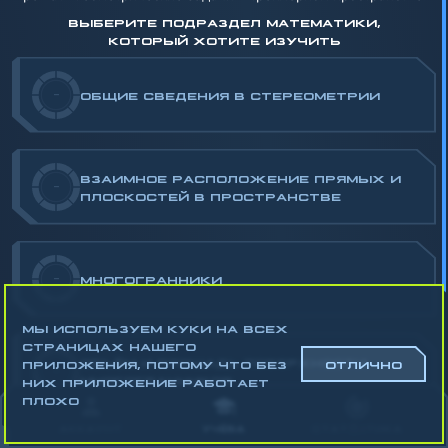
ВЫБЕРИТЕ ПОДРАЗДЕЛ МАТЕМАТИКИ,
КОТОРЫЙ ХОТИТЕ ИЗУЧИТЬ
-
ОБЩИЕ СВЕДЕНИЯ В СТЕРЕОМЕТРИИ
ВЗАИМНОЕ РАСПОЛОЖЕНИЕ ПРЯМЫХ И
-
ПЛОСКОСТЕЙ В ПРОСТРАНСТВЕ
-
МНОГОГРАННИКИ
МЫ ИСПОЛЬЗУЕМ КУКИ НА ВСЕХ
СТРАНИЦАХ НАШЕГО
ОБЪЁМ И ПЛОЩАДЬ ПОВЕРХНОСТИ
ПРИЛОЖЕНИЯ, ПОТОМУ ЧТО БЕЗ
ОТЛИЧНО
-
МНОГОГРАННИКОВ
НИХ ПРИЛОЖЕНИЕ РАБОТАЕТ
ПЛОХО
Математика
АККАУНТ
УЧЁБА
СТАТИСТИКА