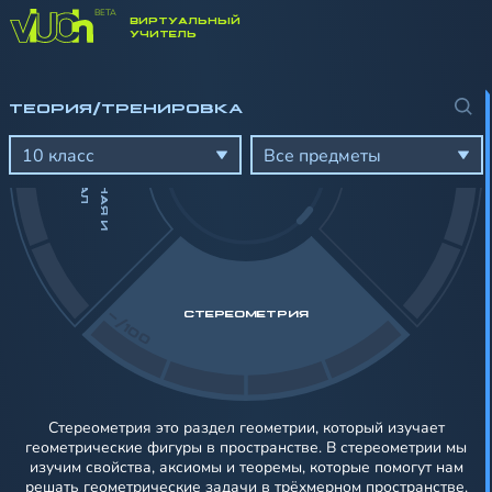
ВИРТУАЛЬНЫЙ
-/100
УЧИТЕЛЬ
П
Р
О
И
З
В
О
Д
Н
А
Я
И
Н
Т
Е
Г
Р
А
ТЕОРИЯ/ТРЕНИРОВКА
И
Л
10 класс
Все предметы
-/100
СТЕРЕОМЕТРИЯ
Стереометрия это раздел геометрии, который изучает
геометрические фигуры в пространстве. В стереометрии мы
изучим свойства, аксиомы и теоремы, которые помогут нам
решать геометрические задачи в трёхмерном пространстве.