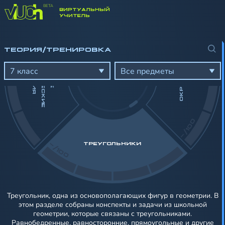
ВИРТУАЛЬНЫЙ
-/100
УЧИТЕЛЬ
Г
ТЕОРИЯ/ТРЕНИРОВКА
ОКРУЖНОСТЬ
М
С
Я
О
Б
Щ
И
Е
Е
О
Е
Т
Р
И
Ч
Е
С
К
И
Е
В
Е
Д
Е
Н
И
7 класс
Все предметы
-/100
-/100
ТРЕУГОЛЬНИКИ
Треугольник, одна из основополагающих фигур в геометрии. В
этом разделе собраны конспекты и задачи из школьной
геометрии, которые связаны с треугольниками.
Равнобедренные, равносторонние, прямоугольные и другие