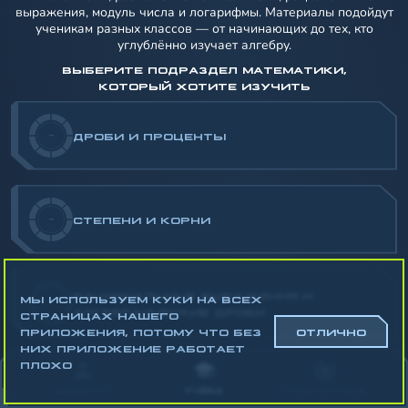
выражения, модуль числа и логарифмы. Материалы подойдут
ученикам разных классов — от начинающих до тех, кто
углублённо изучает алгебру.
ВЫБЕРИТЕ ПОДРАЗДЕЛ МАТЕМАТИКИ,
КОТОРЫЙ ХОТИТЕ ИЗУЧИТЬ
-
ДРОБИ И ПРОЦЕНТЫ
-
СТЕПЕНИ И КОРНИ
РАЦИОНАЛЬНЫЕ ВЫРАЖЕНИЯ И
МЫ ИСПОЛЬЗУЕМ КУКИ НА ВСЕХ
-
АЛГЕБРАИЧЕСКИЕ ДРОБИ
СТРАНИЦАХ НАШЕГО
ПРИЛОЖЕНИЯ, ПОТОМУ ЧТО БЕЗ
ОТЛИЧНО
НИХ ПРИЛОЖЕНИЕ РАБОТАЕТ
Математика
ПЛОХО
Алгебра
АККАУНТ
УЧЁБА
СТАТИСТИКА
Геометрия