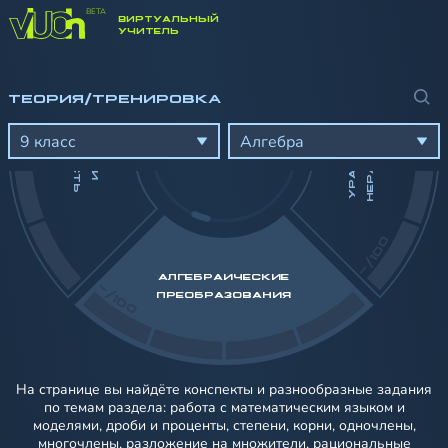
ВИРТУАЛЬНЫЙ
-/100
УЧИТЕЛЬ
ТЕОРИЯ/ТРЕНИРОВКА
А
У
Р
А
В
Н
Е
Н
И
Я
И
Н
Е
Р
А
В
Е
Н
С
Т
В
Д
Ь
Ч
И
С
Л
А
И
Е
Л
И
М
О
С
Т
9 класс
Алгебра
-/100
АЛГЕБРАИЧЕСКИЕ
-/100
ПРЕОБРАЗОВАНИЯ
На странице вы найдёте конспекты и разнообразные задания
по темам раздела: работа с математическим языком и
моделями, дроби и проценты, степени, корни, одночлены,
многочлены, разложение на множители, рациональные