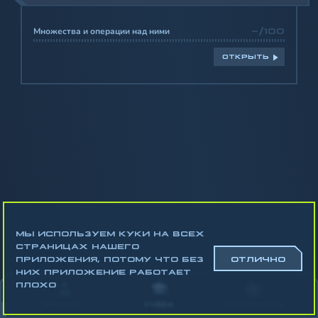
Множества и операции над ними
-/100
ОТКРЫТЬ
МЫ ИСПОЛЬЗУЕМ КУКИ НА ВСЕХ
СТРАНИЦАХ НАШЕГО
ПРИЛОЖЕНИЯ, ПОТОМУ ЧТО БЕЗ
ОТЛИЧНО
НИХ ПРИЛОЖЕНИЕ РАБОТАЕТ
Математика
ПЛОХО
Алгебра
АККАУНТ
УЧЁБА
СТАТИСТИКА
Геометрия