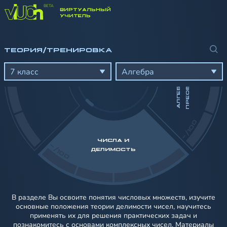
ВИРТУАЛЬНЫЙ
УЧИТЕЛЬ
Я
А
Л
Г
Е
Б
Р
А
И
Ч
Е
С
К
И
Е
П
Р
Е
О
Б
Р
А
З
О
В
А
Н
И
ТЕОРИЯ/ТРЕНИРОВКА
7 класс
Алгебра
-/100
ЧИСЛА И
-/100
ДЕЛИМОСТЬ
В разделе Вы освоите понятия числовых множеств, изучите
основные положения теории делимости чисел, научитесь
применять их для решения практических задач и
познакомитесь с основами комплексных чисел. Материалы