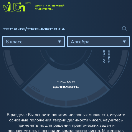
ВИРТУАЛЬНЫЙ
УЧИТЕЛЬ
Я
А
Л
Г
Е
Б
Р
А
И
Ч
Е
С
К
И
Е
П
Р
Е
О
Б
Р
А
З
О
В
А
Н
И
ТЕОРИЯ/ТРЕНИРОВКА
8 класс
Алгебра
-/100
ЧИСЛА И
-/100
ДЕЛИМОСТЬ
В разделе Вы освоите понятия числовых множеств, изучите
основные положения теории делимости чисел, научитесь
применять их для решения практических задач и
познакомитесь с основами комплексных чисел. Материалы