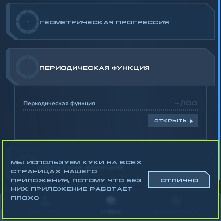
-
ГЕОМЕТРИЧЕСКАЯ ПРОГРЕССИЯ
-
ПЕРИОДИЧЕСКАЯ ФУНКЦИЯ
Периодическая функция
-/100
ОТКРЫТЬ
МЫ ИСПОЛЬЗУЕМ КУКИ НА ВСЕХ
-
ОБРАТНАЯ ФУНКЦИЯ
СТРАНИЦАХ НАШЕГО
ПРИЛОЖЕНИЯ, ПОТОМУ ЧТО БЕЗ
ОТЛИЧНО
НИХ ПРИЛОЖЕНИЕ РАБОТАЕТ
Математика
ПЛОХО
Алгебра
АККАУНТ
УЧЁБА
СТАТИСТИКА
Геометрия