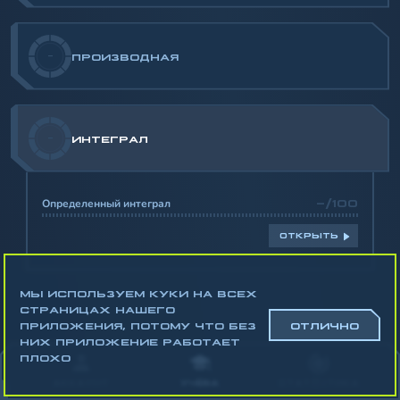
-
ПРОИЗВОДНАЯ
-
ИНТЕГРАЛ
Определенный интеграл
-/100
ОТКРЫТЬ
МЫ ИСПОЛЬЗУЕМ КУКИ НА ВСЕХ
СТРАНИЦАХ НАШЕГО
ПРИЛОЖЕНИЯ, ПОТОМУ ЧТО БЕЗ
ОТЛИЧНО
НИХ ПРИЛОЖЕНИЕ РАБОТАЕТ
Математика
ПЛОХО
Алгебра
АККАУНТ
УЧЁБА
СТАТИСТИКА
Геометрия