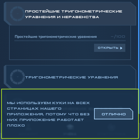
ПРОСТЕЙШИЕ ТРИГОНОМЕТРИЧЕСКИЕ
-
УРАВНЕНИЯ И НЕРАВЕНСТВА
Простейшие тригонометрические уравнения
-/100
ОТКРЫТЬ
-
ТРИГОНОМЕТРИЧЕСКИЕ УРАВНЕНИЯ
МЫ ИСПОЛЬЗУЕМ КУКИ НА ВСЕХ
ПРЕОБРАЗОВАНИЕ
-
СТРАНИЦАХ НАШЕГО
ТРИГОНОМЕТРИЧЕСКИХ ВЫРАЖЕНИЙ
ПРИЛОЖЕНИЯ, ПОТОМУ ЧТО БЕЗ
ОТЛИЧНО
НИХ ПРИЛОЖЕНИЕ РАБОТАЕТ
Математика
ПЛОХО
Алгебра
АККАУНТ
УЧЁБА
СТАТИСТИКА
Геометрия