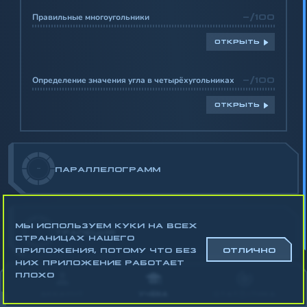
Правильные многоугольники
-/100
ОТКРЫТЬ
Определение значения угла в четырёхугольниках
-/100
ОТКРЫТЬ
-
ПАРАЛЛЕЛОГРАММ
МЫ ИСПОЛЬЗУЕМ КУКИ НА ВСЕХ
-
ТРАПЕЦИЯ
СТРАНИЦАХ НАШЕГО
ПРИЛОЖЕНИЯ, ПОТОМУ ЧТО БЕЗ
ОТЛИЧНО
НИХ ПРИЛОЖЕНИЕ РАБОТАЕТ
Математика
ПЛОХО
Алгебра
АККАУНТ
УЧЁБА
СТАТИСТИКА
Геометрия