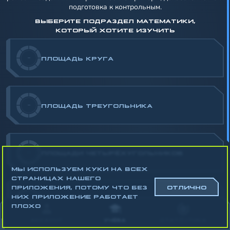
подготовка к контрольным.
ВЫБЕРИТЕ ПОДРАЗДЕЛ МАТЕМАТИКИ,
КОТОРЫЙ ХОТИТЕ ИЗУЧИТЬ
-
ПЛОЩАДЬ КРУГА
-
ПЛОЩАДЬ ТРЕУГОЛЬНИКА
-
ПЛОЩАДИ ЧЕТЫРЁХУГОЛЬНИКОВ
МЫ ИСПОЛЬЗУЕМ КУКИ НА ВСЕХ
СТРАНИЦАХ НАШЕГО
ПРИЛОЖЕНИЯ, ПОТОМУ ЧТО БЕЗ
ОТЛИЧНО
НИХ ПРИЛОЖЕНИЕ РАБОТАЕТ
-
ПЛОЩАДЬ МНОГОУГОЛЬНИКОВ
ПЛОХО
АККАУНТ
УЧЁБА
СТАТИСТИКА
Математика