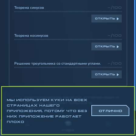
Теорема синусов
-/100
ОТКРЫТЬ
Теорема косинусов
-/100
ОТКРЫТЬ
Решение треугольника со стандартными углами.
-/100
ОТКРЫТЬ
СООТНОШЕНИЯ МЕЖДУ СТОРОНАМИ И
МЫ ИСПОЛЬЗУЕМ КУКИ НА ВСЕХ
-
УГЛАМИ ПРЯМОУГОЛЬНОГО
СТРАНИЦАХ НАШЕГО
ТРЕУГОЛЬНИКА
ПРИЛОЖЕНИЯ, ПОТОМУ ЧТО БЕЗ
ОТЛИЧНО
НИХ ПРИЛОЖЕНИЕ РАБОТАЕТ
Математика
ПЛОХО
Алгебра
АККАУНТ
УЧЁБА
СТАТИСТИКА
Геометрия