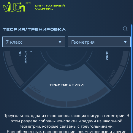
ВИРТУАЛЬНЫЙ
-/100
УЧИТЕЛЬ
Г
ТЕОРИЯ/ТРЕНИРОВКА
ОКРУЖНОСТЬ
М
С
Я
О
Б
Щ
И
Е
Е
О
Е
Т
Р
И
Ч
Е
С
К
И
Е
В
Е
Д
Е
Н
И
7 класс
Геометрия
-/100
-/100
ТРЕУГОЛЬНИКИ
Треугольник, одна из основополагающих фигур в геометрии. В
этом разделе собраны конспекты и задачи из школьной
геометрии, которые связаны с треугольниками.
Равнобедренные, равносторонние, прямоугольные и другие