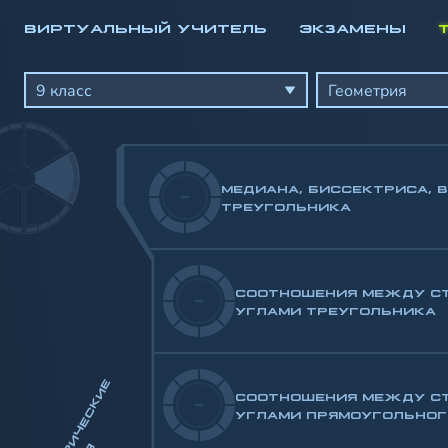
ВИРТУАЛЬНЫЙ УЧИТЕЛЬ
ЭКЗАМЕНЫ
Математика
Алгебра
9 класс
Геометрия
Геометрия
Общие геометрические сведения
Треугольники
-/100
Многоугольники
МЕДИАНА, БИССЕКТРИСА, 
Окружность
-
-/100
ТРЕУГОЛЬНИКА
Площадь
-/100
Медиана, биссектриса, высота треугольника
Соотношения между сторонами и углами треугольника
Соотношения между сторонами и углами прямоугольного 
СООТНОШЕНИЯ МЕЖДУ С
-
УГЛАМИ ТРЕУГОЛЬНИКА
Е
СООТНОШЕНИЯ МЕЖДУ С
-
УГЛАМИ ПРЯМОУГОЛЬНОГ