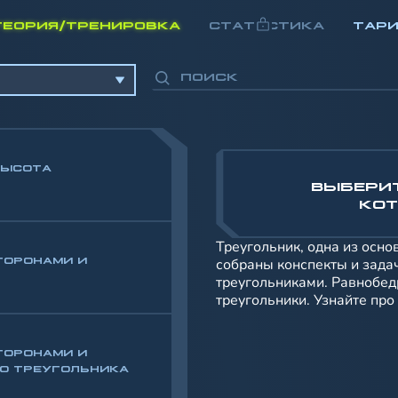
ТЕОРИЯ/ТРЕНИРОВКА
СТАТИСТИКА
ТАР
ВЫСОТА
ВЫБЕРИ
КОТ
Треугольник, одна из осн
треугольника
ТОРОНАМИ И
собраны конспекты и зада
треугольниками. Равнобед
треугольники. Узнайте про
ТОРОНАМИ И
О ТРЕУГОЛЬНИКА