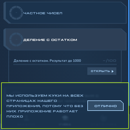
-
ЧАСТНОЕ ЧИСЕЛ
-
ДЕЛЕНИЕ С ОСТАТКОМ
Деление с остатком. Результат до 1000
-/100
ОТКРЫТЬ
МЫ ИСПОЛЬЗУЕМ КУКИ НА ВСЕХ
АРИФМЕТИЧЕСКИЕ ДЕЙСТВИЯ С
-
СТРАНИЦАХ НАШЕГО
НАТУРАЛЬНЫМИ ЧИСЛАМИ
ПРИЛОЖЕНИЯ, ПОТОМУ ЧТО БЕЗ
ОТЛИЧНО
НИХ ПРИЛОЖЕНИЕ РАБОТАЕТ
Математика
ПЛОХО
Алгебра
АККАУНТ
УЧЁБА
СТАТИСТИКА
Геометрия