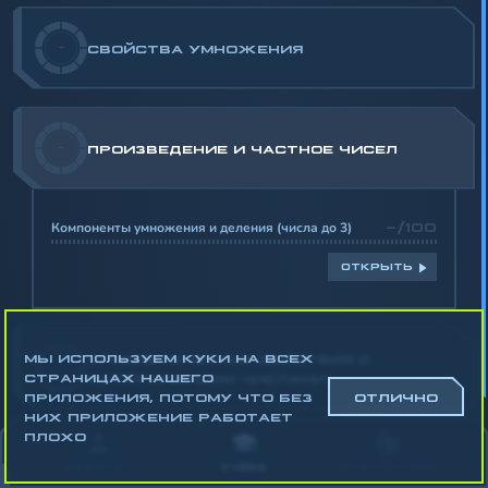
-
СВОЙСТВА УМНОЖЕНИЯ
-
ПРОИЗВЕДЕНИЕ И ЧАСТНОЕ ЧИСЕЛ
Компоненты умножения и деления (числа до 3)
-/100
ОТКРЫТЬ
МЫ ИСПОЛЬЗУЕМ КУКИ НА ВСЕХ
АРИФМЕТИЧЕСКИЕ ДЕЙСТВИЯ С
-
СТРАНИЦАХ НАШЕГО
НАТУРАЛЬНЫМИ ЧИСЛАМИ
ПРИЛОЖЕНИЯ, ПОТОМУ ЧТО БЕЗ
ОТЛИЧНО
НИХ ПРИЛОЖЕНИЕ РАБОТАЕТ
Математика
ПЛОХО
Алгебра
АККАУНТ
УЧЁБА
СТАТИСТИКА
Геометрия