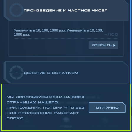
-
ПРОИЗВЕДЕНИЕ И ЧАСТНОЕ ЧИСЕЛ
Увеличить в 10, 100, 1000 раз. Уменьшить в 10, 100,
1000 раз.
-/100
ОТКРЫТЬ
-
ДЕЛЕНИЕ С ОСТАТКОМ
МЫ ИСПОЛЬЗУЕМ КУКИ НА ВСЕХ
АРИФМЕТИЧЕСКИЕ ДЕЙСТВИЯ С
-
СТРАНИЦАХ НАШЕГО
НАТУРАЛЬНЫМИ ЧИСЛАМИ
ПРИЛОЖЕНИЯ, ПОТОМУ ЧТО БЕЗ
ОТЛИЧНО
НИХ ПРИЛОЖЕНИЕ РАБОТАЕТ
Математика
ПЛОХО
Алгебра
АККАУНТ
УЧЁБА
СТАТИСТИКА
Геометрия