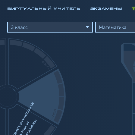
ВИРТУАЛЬНЫЙ УЧИТЕЛЬ
ЭКЗАМЕНЫ
Математика
Алгебра
3 класс
Математика
Геометрия
Геометрические фигуры и диаграммы
Действия с натуральными числами
Единицы измерения
Решение уравнений и упрощение выражений
-/100
Доли, дроби и проценты
Олимпиадная математика
Натуральные числа. Общие понятия
Сравнение натуральных чисел
Сумма чисел. Результат до 1000
Разность чисел в пределах 1000
Г
Е
О
М
Е
Т
И
Ч
Е
С
К
И
Е
Ф
И
Г
У
Р
Ы
Д
И
А
Г
Р
А
М
М
Сумма и разность чисел. Результат до 1000
-/100
Сравнение выражений
Ы
Табличное умножение и деление
Р
И
Произведение чисел