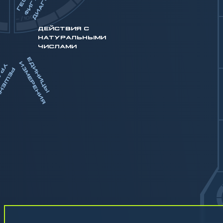
Частное чисел
Произведение и частное чисел
-/100
Деление с остатком
ДЕЙСТВИЯ С
НАТУРАЛЬНЫМИ
Арифметические действия с натуральными числами
ЧИСЛАМИ
Е
И
Н
И
Ц
Ы
З
М
Е
Р
Е
Н
И
И
П
Д
И
Я
У
Р
Р
Е
Ш
Е
Н
И
Е
Р
А
В
Н
Е
Н
И
Й
О
Щ
Е
Н
И
Е
Р
А
Ж
Е
Н
И