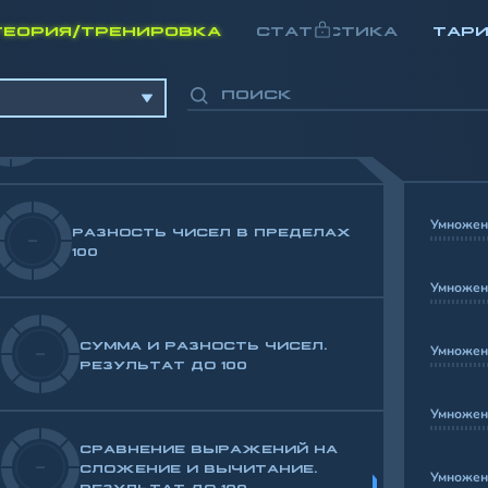
СУММА И РАЗНОСТЬ ЧИСЕЛ.
-
РЕЗУЛЬТАТ ДО 20
ТЕОРИЯ/ТРЕНИРОВКА
СТАТИСТИКА
ТАР
-
СУММА ЧИСЕЛ. РЕЗУЛЬТАТ ДО 100
Умножен
РАЗНОСТЬ ЧИСЕЛ В ПРЕДЕЛАХ
-
100
Умножени
СУММА И РАЗНОСТЬ ЧИСЕЛ.
Умножени
-
РЕЗУЛЬТАТ ДО 100
т до 100
Умножени
СРАВНЕНИЕ ВЫРАЖЕНИЙ НА
-
СЛОЖЕНИЕ И ВЫЧИТАНИЕ.
Умножени
РЕЗУЛЬТАТ ДО 100