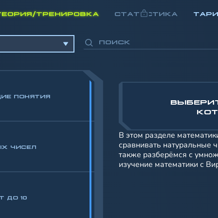
ТЕОРИЯ/ТРЕНИРОВКА
СТАТИСТИКА
ТАР
ИЕ ПОНЯТИЯ
ВЫБЕРИ
КОТ
В этом разделе математик
сравнивать натуральные ч
ЫХ ЧИСЕЛ
т до 10
также разберёмся с умно
изучение математики с Ви
т до 20
 ДО 10