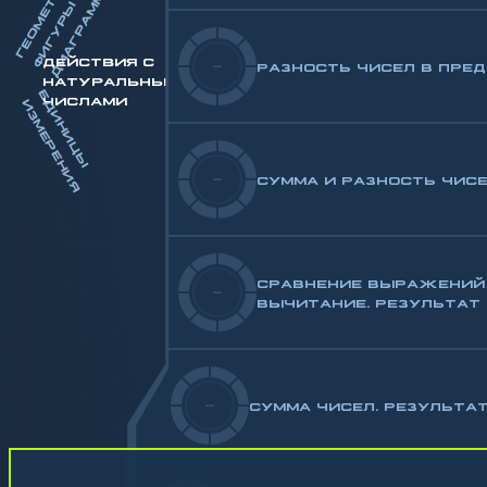
Ы
Р
И
ДЕЙСТВИЯ С
-
РАЗНОСТЬ ЧИСЕЛ В ПРЕД
НАТУРАЛЬНЫМИ
Е
И
Н
И
Ц
Ы
З
М
Е
Р
Е
Н
И
ЧИСЛАМИ
Д
И
Я
-
СУММА И РАЗНОСТЬ ЧИСЕ
СРАВНЕНИЕ ВЫРАЖЕНИЙ
-
ВЫЧИТАНИЕ. РЕЗУЛЬТАТ 
-
СУММА ЧИСЕЛ. РЕЗУЛЬТАТ