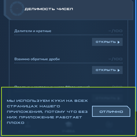
-
ДЕЛИМОСТЬ ЧИСЕЛ
Делители и кратные
-/100
ОТКРЫТЬ
Взаимно обратные дроби
-/100
ОТКРЫТЬ
Простые и составные числа (Математика)
-/100
ОТКРЫТЬ
МЫ ИСПОЛЬЗУЕМ КУКИ НА ВСЕХ
СТРАНИЦАХ НАШЕГО
ПРИЛОЖЕНИЯ, ПОТОМУ ЧТО БЕЗ
ОТЛИЧНО
НИХ ПРИЛОЖЕНИЕ РАБОТАЕТ
Математика
ПЛОХО
Алгебра
АККАУНТ
УЧЁБА
СТАТИСТИКА
Геометрия