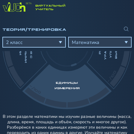
ВИРТУАЛЬНЫЙ
-/100
УЧИТЕЛЬ
Н
ТЕОРИЯ/ТРЕНИРОВКА
И
Й
Д
Й
С
Т
В
И
Я
С
А
Т
У
Р
А
Л
Ь
Н
Ы
М
И
И
С
Л
А
М
Е
Е
Ч
И
Р
Е
Ш
Е
Н
И
Е
У
Р
А
В
Н
Е
Н
И
Й
У
П
Р
О
Щ
Е
Н
И
В
Ы
Р
А
Ж
Е
Н
И
2 класс
Математика
-/100
ЕДИНИЦЫ
-/100
ИЗМЕРЕНИЯ
В этом разделе математики мы изучим разные величины (масса,
длина, время, площадь и объём, скорость и многое другое).
Разберёмся в каких единицах измеряют эти величины и как
переводить из одних единиц в другие. Изучайте математику