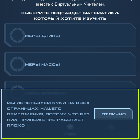
вместе с Виртуальным Учителем.
ВЫБЕРИТЕ ПОДРАЗДЕЛ МАТЕМАТИКИ,
КОТОРЫЙ ХОТИТЕ ИЗУЧИТЬ
-
МЕРЫ ДЛИНЫ
-
МЕРЫ МАССЫ
-
МЕРЫ ВРЕМЕНИ
МЫ ИСПОЛЬЗУЕМ КУКИ НА ВСЕХ
СТРАНИЦАХ НАШЕГО
ПРИЛОЖЕНИЯ, ПОТОМУ ЧТО БЕЗ
ОТЛИЧНО
НИХ ПРИЛОЖЕНИЕ РАБОТАЕТ
Математика
ПЛОХО
Алгебра
АККАУНТ
УЧЁБА
СТАТИСТИКА
Геометрия