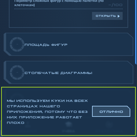
Периметр сложных фигур с помощью палетки (по
клеточкам)
-/100
ОТКРЫТЬ
-
ПЛОЩАДЬ ФИГУР
-
СТОЛБЧАТЫЕ ДИАГРАММЫ
МЫ ИСПОЛЬЗУЕМ КУКИ НА ВСЕХ
-
РАБОТА С ГРАФИКАМИ
СТРАНИЦАХ НАШЕГО
ПРИЛОЖЕНИЯ, ПОТОМУ ЧТО БЕЗ
ОТЛИЧНО
НИХ ПРИЛОЖЕНИЕ РАБОТАЕТ
ПЛОХО
-
РАБОТА С ТАБЛИЦАМИ
АККАУНТ
УЧЁБА
СТАТИСТИКА