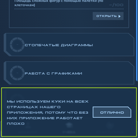
Площадь сложных фигур с помощью палетки (по
клеточкам)
-/100
ОТКРЫТЬ
-
СТОЛБЧАТЫЕ ДИАГРАММЫ
-
РАБОТА С ГРАФИКАМИ
МЫ ИСПОЛЬЗУЕМ КУКИ НА ВСЕХ
-
РАБОТА С ТАБЛИЦАМИ
СТРАНИЦАХ НАШЕГО
ПРИЛОЖЕНИЯ, ПОТОМУ ЧТО БЕЗ
ОТЛИЧНО
НИХ ПРИЛОЖЕНИЕ РАБОТАЕТ
ПЛОХО
-
КРУГОВАЯ ДИАГРАММА
АККАУНТ
УЧЁБА
СТАТИСТИКА