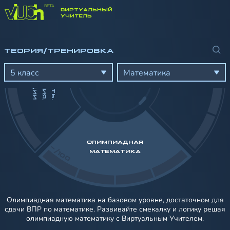
ВИРТУАЛЬНЫЙ
-/100
УЧИТЕЛЬ
ТЕОРИЯ/ТРЕНИРОВКА
Д
Е
Л
И
М
О
С
Т
Ь
.
О
Т
Н
О
Ш
Е
Н
И
Я
.
П
Р
О
П
О
Р
Ц
И
И
5 класс
Математика
ОЛИМПИАДНАЯ
-/100
МАТЕМАТИКА
Олимпиадная математика на базовом уровне, достаточном для
сдачи ВПР по математике. Развивайте смекалку и логику решая
олимпиадную математику с Виртуальным Учителем.