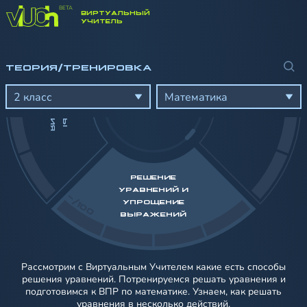
ВИРТУАЛЬНЫЙ
-/100
УЧИТЕЛЬ
ТЕОРИЯ/ТРЕНИРОВКА
И
Я
Е
Д
И
Н
И
Ц
Ы
З
М
Е
Р
Е
Н
И
2 класс
Математика
РЕШЕНИЕ
УРАВНЕНИЙ И
-/100
УПРОЩЕНИЕ
ВЫРАЖЕНИЙ
Рассмотрим с Виртуальным Учителем какие есть способы
решения уравнений. Потренируемся решать уравнения и
подготовимся к ВПР по математике. Узнаем, как решать
уравнения в несколько действий.