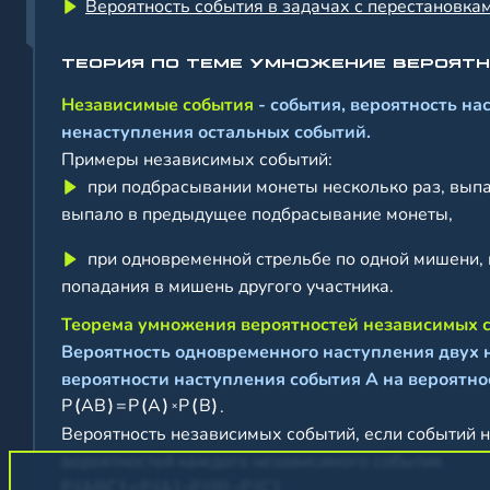
Вероятность события в задачах с перестановка
ТЕОРИЯ ПО ТЕМЕ УМНОЖЕНИЕ ВЕРОЯТ
Независимые события
- события, вероятность на
ненаступления остальных событий.
Примеры независимых событий:
при подбрасывании монеты несколько раз, выпад
выпало в предыдущее подбрасывание монеты,
при одновременной стрельбе по одной мишени, 
попадания в мишень другого участника.
Теорема умножения вероятностей независимых 
Вероятность одновременного наступления двух 
вероятности наступления события A на вероятно
P
A
B
=
P
A
P
B
.
+
Вероятность независимых событий, если событий 
вероятностей каждого независимого события.
P
A
B
C
=
P
A
P
B
P
C
.
+
+