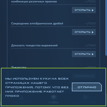
комбинации различных приемов
-/100
ОТКРЫТЬ
Сокращение алгебраических дробей
-/100
ОТКРЫТЬ
Доказать тождество выражений
-/100
ОТКРЫТЬ
Тождества
-/100
ОТКРЫТЬ
МЫ ИСПОЛЬЗУЕМ КУКИ НА ВСЕХ
СТРАНИЦАХ НАШЕГО
ПРИЛОЖЕНИЯ, ПОТОМУ ЧТО БЕЗ
ОТЛИЧНО
Доказать тождество выражений (усложнённый
уровень)
-/100
НИХ ПРИЛОЖЕНИЕ РАБОТАЕТ
ПЛОХО
ОТКРЫТЬ
АККАУНТ
УЧЁБА
СТАТИСТИКА