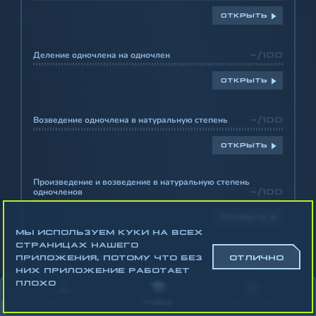
ОТКРЫТЬ
Деление одночлена на одночлен
-/100
ОТКРЫТЬ
Возведение одночлена в натуральную степень
-/100
ОТКРЫТЬ
Произведение и возведение в натуральную степень
одночленов
-/100
ОТКРЫТЬ
МЫ ИСПОЛЬЗУЕМ КУКИ НА ВСЕХ
СТРАНИЦАХ НАШЕГО
Понятие многочлена
-/100
ПРИЛОЖЕНИЯ, ПОТОМУ ЧТО БЕЗ
ОТЛИЧНО
НИХ ПРИЛОЖЕНИЕ РАБОТАЕТ
ПЛОХО
ОТКРЫТЬ
АККАУНТ
УЧЁБА
СТАТИСТИКА