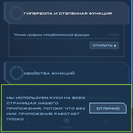
-
ГИПЕРБОЛА И СТЕПЕННАЯ ФУНКЦИЯ
Чтение графика гиперболической функции
-/100
ОТКРЫТЬ
-
СВОЙСТВА ФУНКЦИЙ
МЫ ИСПОЛЬЗУЕМ КУКИ НА ВСЕХ
ПОКАЗАТЕЛЬНАЯ И ЛОГАРИФМИЧЕСКАЯ
-
СТРАНИЦАХ НАШЕГО
ФУНКЦИЯ
ПРИЛОЖЕНИЯ, ПОТОМУ ЧТО БЕЗ
ОТЛИЧНО
НИХ ПРИЛОЖЕНИЕ РАБОТАЕТ
Математика
ПЛОХО
Алгебра
АККАУНТ
УЧЁБА
СТАТИСТИКА
Геометрия