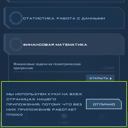
-
СТАТИСТИКА. РАБОТА С ДАННЫМИ
-
ФИНАНСОВАЯ МАТЕМАТИКА
Финансовые задачи на геометрическую
прогрессию
-/100
ОТКРЫТЬ
МЫ ИСПОЛЬЗУЕМ КУКИ НА ВСЕХ
СТРАНИЦАХ НАШЕГО
ПРИЛОЖЕНИЯ, ПОТОМУ ЧТО БЕЗ
ОТЛИЧНО
НИХ ПРИЛОЖЕНИЕ РАБОТАЕТ
Математика
ПЛОХО
Алгебра
АККАУНТ
УЧЁБА
СТАТИСТИКА
Геометрия