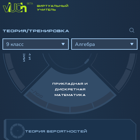
ВИРТУАЛЬНЫЙ
-/100
УЧИТЕЛЬ
ТЕОРИЯ/ТРЕНИРОВКА
П
И
Ф
У
Н
К
Ц
И
И
И
Р
О
Г
Р
Е
С
С
И
9 класс
Алгебра
ПРИКЛАДНАЯ И
-/100
ДИСКРЕТНАЯ
МАТЕМАТИКА
-
ТЕОРИЯ ВЕРОЯТНОСТЕЙ