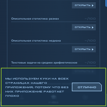
ОТКРЫТЬ
Описательная статистика: размах
-/100
ОТКРЫТЬ
Описательная статистика: медиана
-/100
ОТКРЫТЬ
Текстовые задачи на среднее арифметическое
-/100
ОТКРЫТЬ
МЫ ИСПОЛЬЗУЕМ КУКИ НА ВСЕХ
СТРАНИЦАХ НАШЕГО
Столбчатые диаграммы. Сравнение нескольких
месяцев с несколькими столбиками
-/100
ПРИЛОЖЕНИЯ, ПОТОМУ ЧТО БЕЗ
ОТЛИЧНО
НИХ ПРИЛОЖЕНИЕ РАБОТАЕТ
ПЛОХО
ОТКРЫТЬ
АККАУНТ
УЧЁБА
СТАТИСТИКА