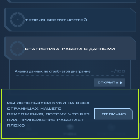
-
ТЕОРИЯ ВЕРОЯТНОСТЕЙ
-
СТАТИСТИКА. РАБОТА С ДАННЫМИ
Анализ данных по столбчатой диаграмме
-/100
ОТКРЫТЬ
МЫ ИСПОЛЬЗУЕМ КУКИ НА ВСЕХ
СТРАНИЦАХ НАШЕГО
ПРИЛОЖЕНИЯ, ПОТОМУ ЧТО БЕЗ
ОТЛИЧНО
НИХ ПРИЛОЖЕНИЕ РАБОТАЕТ
Математика
ПЛОХО
Алгебра
АККАУНТ
УЧЁБА
СТАТИСТИКА
Геометрия