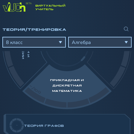
ВИРТУАЛЬНЫЙ
-/100
УЧИТЕЛЬ
ТЕОРИЯ/ТРЕНИРОВКА
П
И
Ф
У
Н
К
Ц
И
И
И
Р
О
Г
Р
Е
С
С
И
8 класс
Алгебра
ПРИКЛАДНАЯ И
-/100
ДИСКРЕТНАЯ
МАТЕМАТИКА
-
ТЕОРИЯ ГРАФОВ