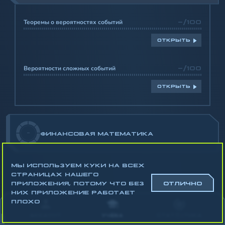
Теоремы о вероятностях событий
-/100
ОТКРЫТЬ
Вероятности сложных событий
-/100
ОТКРЫТЬ
-
ФИНАНСОВАЯ МАТЕМАТИКА
МЫ ИСПОЛЬЗУЕМ КУКИ НА ВСЕХ
СТРАНИЦАХ НАШЕГО
ПРИЛОЖЕНИЯ, ПОТОМУ ЧТО БЕЗ
ОТЛИЧНО
НИХ ПРИЛОЖЕНИЕ РАБОТАЕТ
Математика
ПЛОХО
Алгебра
АККАУНТ
УЧЁБА
СТАТИСТИКА
Геометрия