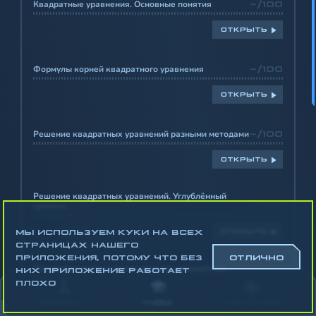
Квадратные уравнения. Основные понятия
-/100
ОТКРЫТЬ
Формулы корней квадратного уравнения
-/100
ОТКРЫТЬ
Решение квадратных уравнений разными методами
-/100
ОТКРЫТЬ
Решение квадратных уравнений. Углублённый
уровень
-/100
МЫ ИСПОЛЬЗУЕМ КУКИ НА ВСЕХ
ОТКРЫТЬ
СТРАНИЦАХ НАШЕГО
ПРИЛОЖЕНИЯ, ПОТОМУ ЧТО БЕЗ
ОТЛИЧНО
Текстовые задачи на составление квадратных
НИХ ПРИЛОЖЕНИЕ РАБОТАЕТ
уравнений
-/100
ПЛОХО
АККАУНТ
УЧЁБА
СТАТИСТИКА
ОТКРЫТЬ