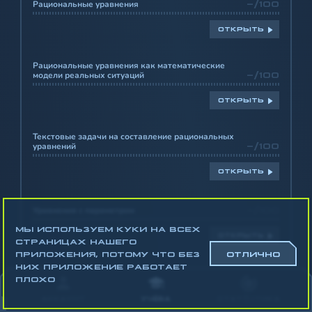
Рациональные уравнения
-/100
ОТКРЫТЬ
Рациональные уравнения как математические
модели реальных ситуаций
-/100
ОТКРЫТЬ
Текстовые задачи на составление рациональных
уравнений
-/100
ОТКРЫТЬ
Уравнения с параметром
-/100
МЫ ИСПОЛЬЗУЕМ КУКИ НА ВСЕХ
ОТКРЫТЬ
СТРАНИЦАХ НАШЕГО
ПРИЛОЖЕНИЯ, ПОТОМУ ЧТО БЕЗ
ОТЛИЧНО
НИХ ПРИЛОЖЕНИЕ РАБОТАЕТ
Биквадратные уравнения
-/100
ПЛОХО
АККАУНТ
УЧЁБА
СТАТИСТИКА
ОТКРЫТЬ