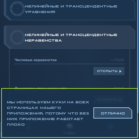
НЕЛИНЕЙНЫЕ И ТРАНСЦЕНДЕНТНЫЕ
-
УРАВНЕНИЯ
НЕЛИНЕЙНЫЕ И ТРАНСЦЕНДЕНТНЫЕ
-
НЕРАВЕНСТВА
Числовые неравенства
-/100
ОТКРЫТЬ
Доказательство неравенств
-/100
ОТКРЫТЬ
МЫ ИСПОЛЬЗУЕМ КУКИ НА ВСЕХ
СТРАНИЦАХ НАШЕГО
ПРИЛОЖЕНИЯ, ПОТОМУ ЧТО БЕЗ
ОТЛИЧНО
НИХ ПРИЛОЖЕНИЕ РАБОТАЕТ
Математика
ПЛОХО
Алгебра
АККАУНТ
УЧЁБА
СТАТИСТИКА
Геометрия